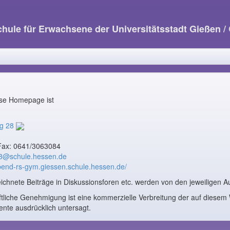
hule für Erwachsene der Universitätsstadt Gießen
/
iese Homepage ist
eg 28
Fax: 0641/3063084
03@schule.hessen.de
abend-rs-gym.giessen.schule.hessen.de/
chnete Beiträge in Diskussionsforen etc. werden von den jeweiligen Au
ftliche Genehmigung ist eine kommerzielle Verbreitung der auf diese
te ausdrücklich untersagt.