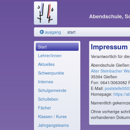
Abendschule, Sc
ausgang
start
Impressum
Start
Lehrer/innen
Verantwortlich für d
Aktuelles
Abendschule Gießen
Alter Steinbacher W
Schwerpunkte
35394 Gießen
Internes
Fon: 0641/3063082 
E-Mail:
poststelle55
Schulgemeinde
Homepage:
https://
Schulleben
Namentlich gekennzei
Fächer
Ohne vorherige schri
Klassen / Kurse
vorhandenen Dokumen
Jahrgangsteams